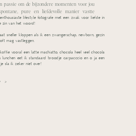
jn passie om de bijzondere momenten voor jou
pontane, pure en liefdevolle manier vastte
enthousiaste lifestyle fotografe met een zwak voor liefde in
e zin van het woord!
aat sneller kloppen als ik een zwangerschap, newborn, gezin
loft mag vastleggen.
 koffie vooral een latte machiatto, chocola heel veel chocola
ga lunchen eet ik standaard broodje carpacccio en o ja een
je sla ik zeker niet over!
er >