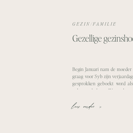
GEZIN/FAMILIE
Gezellige gezinsho
Begin Januari nam de moeder 
graag voor Syb zijn verjaarda
gesprokken geboekt word als
cakesmashshoot, Wat ook meg
neemt in de taart en lekker gaa
lees verder >