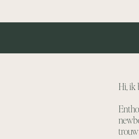
Hi, i
Entho
newbo
trouw