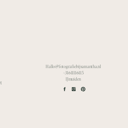
Hallo@fotografiebijsamantha.nl
+31611116115
IJmuiden
t