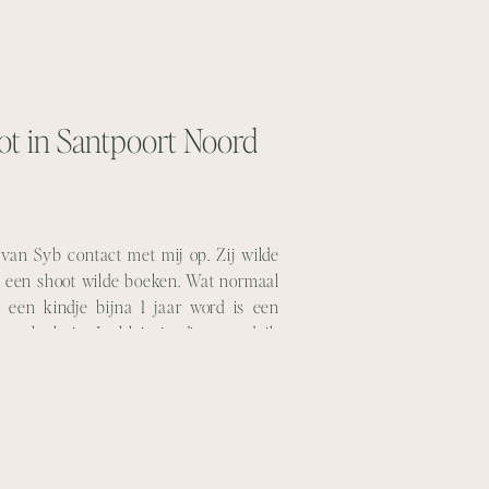
ot in Santpoort Noord
van Syb contact met mij op. Zij wilde
g een shoot wilde boeken. Wat normaal
 een kindje bijna 1 jaar word is een
a leuk is. Je kleintje die een duik
t kliederen […]