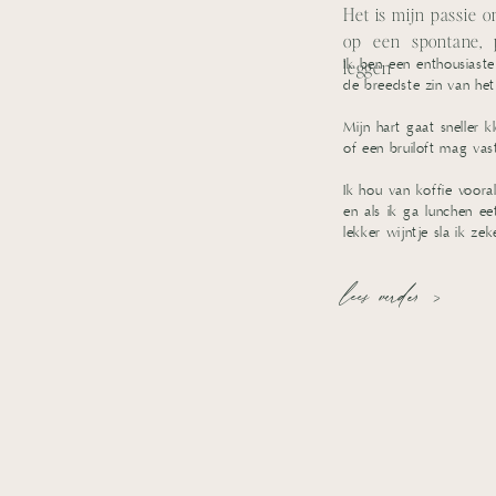
Het is mijn passie 
op een spontane, p
Ik ben een enthousiaste
leggen
de breedste zin van he
Mijn hart gaat sneller 
of een bruiloft mag vas
​Ik hou van koffie voora
en als ik ga lunchen e
lekker wijntje sla ik zek
lees verder >